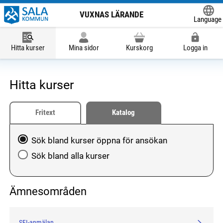
VUXNAS LÄRANDE
Language
Powered
Hitta kurser
Mina sidor
Kurskorg
Logga in
Hitta kurser
Fritext
Katalog
Välj att söka blandkurser öppna för ansökan eller hela
Sök bland kurser öppna för ansökan
Sök bland alla kurser
Ämnesområden
SFI-anmälan