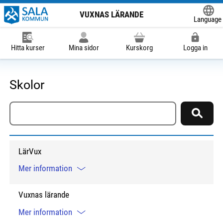
VUXNAS LÄRANDE
Language
Powered
Hitta kurser
Mina sidor
Kurskorg
Logga in
Skolor
Sök skola
Sök
LärVux
Mer information
Vuxnas lärande
Mer information