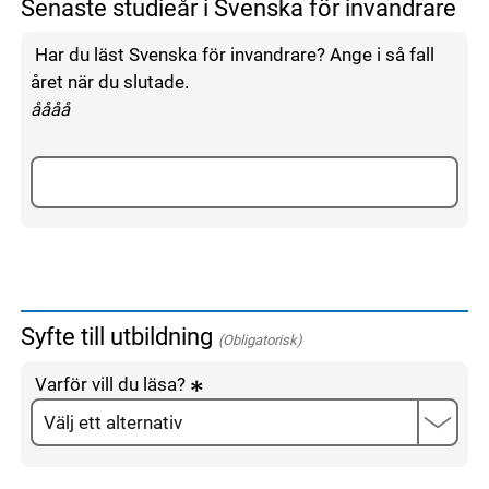
Senaste studieår i Svenska för invandrare
Har du läst Svenska för invandrare? Ange i så fall
året när du slutade.
enligt följande mönster:
åååå
Syfte till utbildning
(Obligatorisk)
Varför vill du läsa?