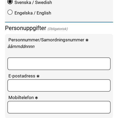
Svenska / Swedish
Engelska / English
Personuppgifter
(Obligatorisk)
Personnummer/Samordningsnummer
enligt följande mönster:
ååmmddnnnn
E-postadress
Mobiltelefon